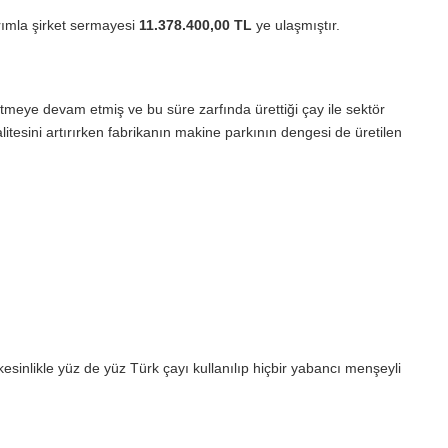
rımla şirket sermayesi
11.378.400,00 TL
ye ulaşmıştır.
eye devam etmiş ve bu süre zarfında ürettiği çay ile sektör
itesini artırırken fabrikanın makine parkının dengesi de üretilen
sinlikle yüz de yüz Türk çayı kullanılıp hiçbir yabancı menşeyli