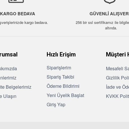
KARGO BEDAVA
GÜVENLI ALIŞVER
şverişlerinizde kargo bedava.
256 bir ssl sertifikamız ile bilgi
altında.
rumsal
Hızlı Erişim
Müşteri 
Siparişlerim
kkımızda
Mesafeli S
Sipariş Takibi
nlerimiz
Gizlilik Pol
Ödeme Bildirimi
ite Belgelerimiz
İade ve Öd
Yeni Üyelik Başlat
e Ulaşın
KVKK Polit
Giriş Yap