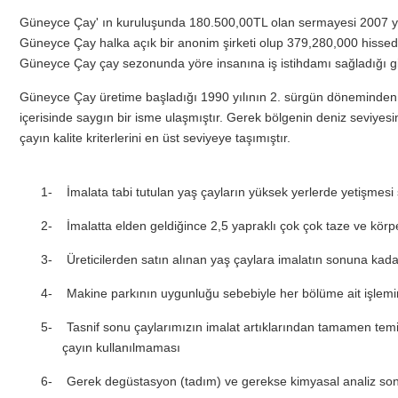
Güneyce Çay
' ın kuruluşunda 180.500,00TL olan sermayesi 2007 yılı 
Güneyce Çay
halka açık bir anonim şirketi olup 379,280,000 hisse
Güneyce Çay
çay sezonunda yöre insanına iş istihdamı sağladığı gib
Güneyce Çay üretime başladığı 1990 yılının 2. sürgün döneminden 
içerisinde saygın bir isme ulaşmıştır. Gerek bölgenin deniz seviyesi
çayın kalite kriterlerini en üst seviyeye taşımıştır.
1-
İmalata tabi tutulan yaş çayların yüksek yerlerde yetişmesi
2-
İmalatta elden geldiğince 2,5 yapraklı çok çok taze ve körp
3-
Üreticilerden satın alınan yaş çaylara imalatın sonuna kada
4-
Makine parkının uygunluğu sebebiyle her bölüme ait işlemin 
5-
Tasnif sonu çaylarımızın imalat artıklarından tamamen temi
çayın kullanılmaması
6-
Gerek degüstasyon (tadım) ve gerekse kimyasal analiz son