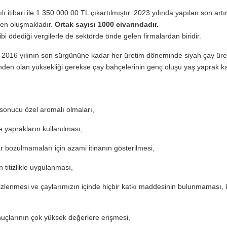
itibari ile
1.350.000.00 TL çıkartılmıştır.
2023 yılında yapılan son artı
den oluşmakladır.
Ortak
sayısı 1000 civarındadır.
i ödediği vergilerle de sektörde önde gelen firmalardan biridir.
2016 yılının son sürgününe kadar her üretim döneminde siyah çay üretm
nden olan yüksekliği gerekse çay bahçelerinin genç oluşu yaş yaprak kal
 sonucu özel aromalı olmaları,
e yaprakların kullanılması,
r bozulmamaları için azami itinanın gösterilmesi,
titizlikle uygulanması,
zlenmesi ve çaylarımızın içinde hiçbir katkı maddesinin bulunmaması, ke
uçlarının çok yüksek değerlere erişmesi,