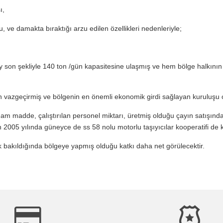
ı,
, ve damakta bıraktığı arzu edilen özellikleri nedenleriyle;
çay son şekliyle 140 ton /gün kapasitesine ulaşmış ve hem bölge halkının
 vazgeçirmiş ve bölgenin en önemli ekonomik girdi sağlayan kuruluşu 
am madde, çalıştırılan personel miktarı, üretmiş olduğu çayın satışınd
 2005 yılında güneyce de ss 58 nolu motorlu taşıyıcılar kooperatifi de 
k bakıldığında bölgeye yapmış olduğu katkı daha net görülecektir.