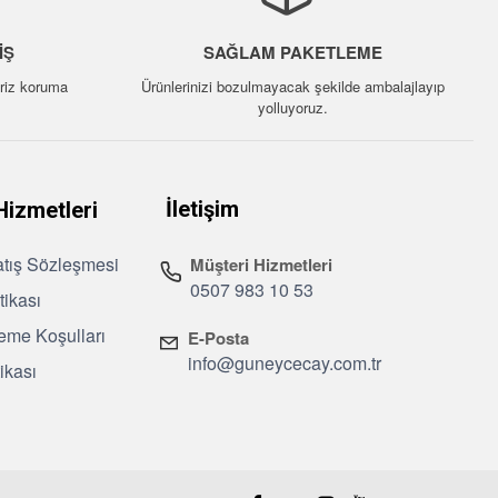
IŞ
SAĞLAM PAKETLEME
leriz koruma
Ürünlerinizi bozulmayacak şekilde ambalajlayıp
yolluyoruz.
İletişim
Hizmetleri
atış Sözleşmesi
Müşteri Hizmetleri
0507 983 10 53
itikası
eme Koşulları
E-Posta
info@guneycecay.com.tr
ikası