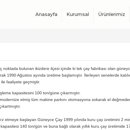
Anasayfa
Kurumsal
Ürünlerimiz
 noktada bulunan ikizdere ilçesi içinde ki tek çay fabrikası olan güney
ak 1990 Ağustos ayında üretime başlamıştır. İlerleyen senelerde katılımc
le faaliyete geçmiştir.
 işleme kapasitesini 100 ton/güne çıkarmıştır.
 modernize etmiş tüm makine parkını otomasyona sokarak el değmeden 
ıkartmıştır.
 arz etmeye başlayan
Güneyce Çay
1999 yılında kuru çay üretimini 2 mis
 kapasitesi 140 ton/gün ve buna bağlı olarak yıllık kuru çay üretimide 17